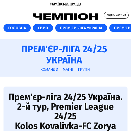
ПІДТРИМАТИ УП
ГОЛОВНА
ЄВРО
ПРЕМ'ЄР-ЛІГА УКРАЇНА
ПРЕМ'ЄР-
ПРЕМ'ЄР-ЛІГА 24/25
УКРАЇНА
КОМАНДИ
МАТЧІ
ГРУПИ
Прем'єр-ліга 24/25 Україна.
2-й тур, Premier League
24/25
Kolos Kovalivka-FC Zorya