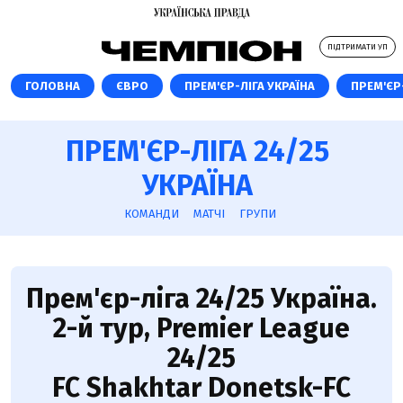
ПІДТРИМАТИ УП
ГОЛОВНА
ЄВРО
ПРЕМ'ЄР-ЛІГА УКРАЇНА
ПРЕМ'ЄР-
ПРЕМ'ЄР-ЛІГА 24/25
УКРАЇНА
КОМАНДИ
МАТЧІ
ГРУПИ
Прем'єр-ліга 24/25 Україна.
2-й тур, Premier League
24/25
FC Shakhtar Donetsk-FC